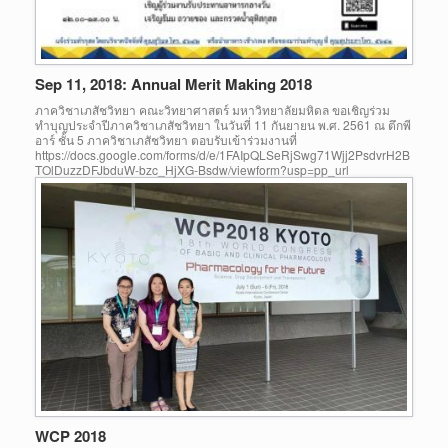
Sep 11, 2018: Annual Merit Making 2018
ภาควิชาเภสัชวิทยา คณะวิทยาศาสตร์ มหาวิทยาลัยมหิดล ขอเชิญร่วม
ทำบุญประจำปีภาควิชาเภสัชวิทยา ในวันที่ 11 กันยายน พ.ศ. 2561 ณ ตึกพี
อาร์ ชั้น 5 ภาควิชาเภสัชวิทยา ตอบรับเข้าร่วมงานที่
https://docs.google.com/forms/d/e/1FAIpQLSeRjSwg71Wjj2PsdvrH2B
TOlDuzzDFJbduW-bzc_HjXG-Bsdw/viewform?usp=pp_url
WCP 2018