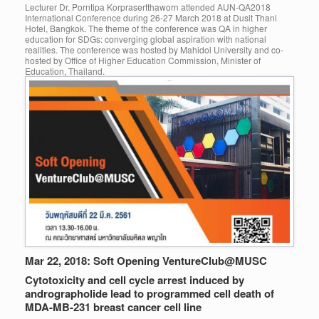
Lecturer Dr. Porntipa Korprasertthaworn attended AUN-QA2018
International Conference during 26-27 March 2018 at Dusit Thani
Hotel, Bangkok. The theme of the conference was QA in higher
education for SDGs: converging global aspiration with national
realities. The conference was hosted by Mahidol University and co-
hosted by Office of Higher Education Commission, Minister of
Education, Thailand.
Mar 22, 2018: Soft Opening VentureClub@MUSC
Cytotoxicity and cell cycle arrest induced by
andrographolide lead to programmed cell death of
MDA-MB-231 breast cancer cell line