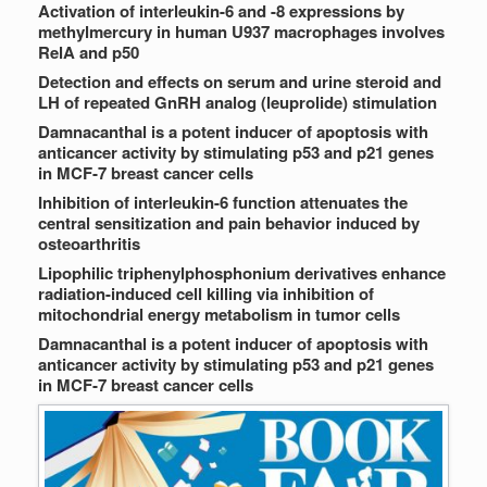
Activation of interleukin-6 and -8 expressions by
methylmercury in human U937 macrophages involves
RelA and p50
Detection and effects on serum and urine steroid and
LH of repeated GnRH analog (leuprolide) stimulation
Damnacanthal is a potent inducer of apoptosis with
anticancer activity by stimulating p53 and p21 genes
in MCF‑7 breast cancer cells
Inhibition of interleukin-6 function attenuates the
central sensitization and pain behavior induced by
osteoarthritis
Lipophilic triphenylphosphonium derivatives enhance
radiation-induced cell killing via inhibition of
mitochondrial energy metabolism in tumor cells
Damnacanthal is a potent inducer of apoptosis with
anticancer activity by stimulating p53 and p21 genes
in MCF‑7 breast cancer cells