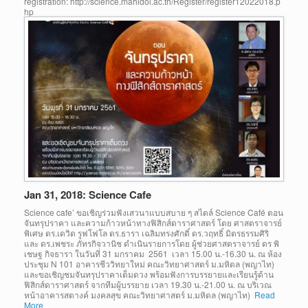
registration: http://science.mahidol.ac.th/Register/register12022018.p
hp
Jan 31, 2018: Science Cafe
Science cafe’ ขอเชิญร่วมฟังเสวนาแบบสบาย ๆ สไตล์ Science Café ตอน
จันทรุปราคา และความก้าวหน้าทางฟิสิกส์ดาราศาสตร์ โดย ศาสตราจารย์
พิเศษ ดร.เดวิด รูฟโฟโล ดร.ธารา เฉลิมทรงศักดิ์ ดร.วฤทธิ์ มิตรธรรมศิริ
และ ดร.เพชระ ภัทรกิจวานิช ดำเนินรายการโดย ผู้ช่วยศาสตราจารย์ ดร พิ
เชษฐ กิจธารา ในวันที่ 31 มกราคม 2561 เวลา 15.00 น.-16.30 น. ณ ห้อง
ประชุม N 101 อาคารชีววิทยาใหม่ คณะวิทยาศาสตร์ ม.มหิดล (พญาไท)
และขอเชิญชมจันทรุปราคาเต็มดวง พร้อมฟังการบรรยายและเรียนรู้ด้าน
ฟิสิกส์ดาราศาสตร์ จากทีมผู้บรรยาย เวลา 19.30 น.-21.00 น. ณ บริเวณ
หน้าอาคารสตางค์ มงคลสุข คณะวิทยาศาสตร์ ม.มหิดล (พญาไท)
Read
More