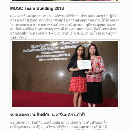
MUSC Team Building 2018
คณาจารย์และบุคลากรของภาควิชาเภสัชวิทยาเข้าร่วมสัมมนาเชิงปฏิบัติ
การ ประจำปี 2561 คณะวิทยาศาสตร์ มหาวิทยาลัยมหิดล ภายใต้โครงการ
“ตามรอยพระบาท: พระบาทสมเด็จพระปรมินทรมหาภูมิพลอดุลยเดชและ
สมเด็จพระศรีนครินทราบรมราชชนนี ต้นแบบพัฒนาทางเลือกในการดำรง
ชีวิตที่ยั่งยืน” ระหว่างวันที่ 1 – 5 กุมภาพันธ์ พ.ศ. 2561 ณ โรงแรมคุ้มภูคำ
จ.เชียงใหม่
ขอแสดงความยินดีกับ น.ส.รื่นฤทัย แก้วปึ
ขอแสดงความยินดีกับ น.ส.รื่นฤทัย แก้วปึ นักศึกษาระดับปริญญาโท
(หลักสูตรนานาชาติ) ภาควิชาเภสัชวิทยา คณะวิทยาศาสตร์ โดยมี