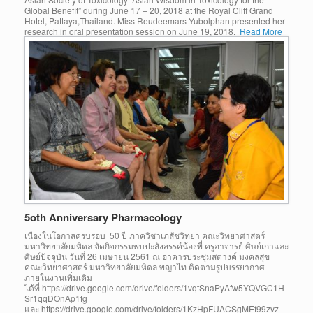
Global Benefit” during June 17 – 20, 2018 at the Royal Cliff Grand
Hotel, Pattaya,Thailand. Miss Reudeemars Yubolphan presented her
research in oral presentation session on June 19, 2018.
Read More
5oth Anniversary Pharmacology
เนื่องในโอกาสครบรอบ 50 ปี ภาควิชาเภสัชวิทยา คณะวิทยาศาสตร์
มหาวิทยาลัยมหิดล จัดกิจกรรมพบปะสังสรรค์น้องพี่ ครูอาจารย์ ศิษย์เก่าและ
ศิษย์ปัจจุบัน วันที่ 26 เมษายน 2561 ณ อาคารประชุมสตางค์ มงคลสุข
คณะวิทยาศาสตร์ มหาวิทยาลัยมหิดล พญาไท ติดตามรูปบรรยากาศ
ภายในงานเพิ่มเติม
ได้ที่ https://drive.google.com/drive/folders/1vqtSnaPyAfw5YQVGC1H
Sr1qqDOnAp1fg
และ https://drive.google.com/drive/folders/1KzHpFUACSgMEf99zvz-