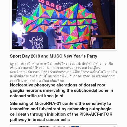
Sport Day 2018 and MUSC New Year’s Party
บุคลากรและนักศึกษาภาควิชาเภสัชวิทยาร่วมแข่งขันกีฬา กีฬาฮาเฮ เพื่อ
เชื่อมความสามัคคีระหว่างภาควิชาและหน่วยงานระหว่างเดือน
พฤศจิกายน-ธันวาคม 2561 ร่วมกิจกรรมงานเลี้ยงสังสรรค์เนื่องในโอกาสวัน
ส่งท้ายปีเก่าและต้อนรับปีใหม่ วันพุธที่ 26 ธันวาคม 2561 ณ บริเวณตึกกลม
คณะวิทยาศาสตร์ มหาวิทยาลัยมหิดล
Nociceptive phenotype alterations of dorsal root
ganglia neurons innervating the subchondal bone in
osteoarthritic rat knee joint
Silencing of MicroRNA-21 confers the sensitivity to
tamoxifen and fulvestrant by enhancing autophagic
cell death through inhibition of the PI3K-AKT-mTOR
pathway in breast cancer cells