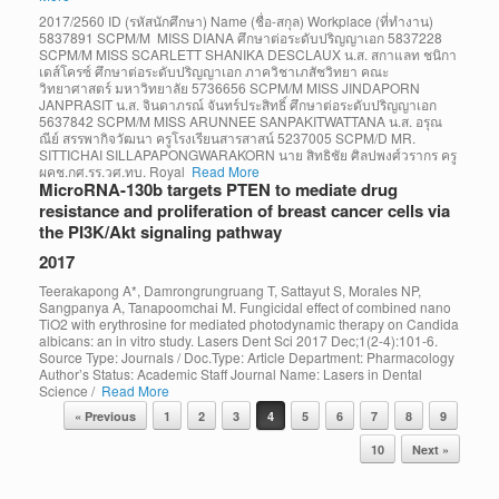
2017/2560 ID (รหัสนักศึกษา) Name (ชื่อ-สกุล) Workplace (ที่ทำงาน)
5837891 SCPM/M MISS DIANA ศึกษาต่อระดับปริญญาเอก 5837228
SCPM/M MISS SCARLETT SHANIKA DESCLAUX น.ส. สกาแลท ชนิกา
เดส์โครซ์ ศึกษาต่อระดับปริญญาเอก ภาควิชาเภสัชวิทยา คณะ
วิทยาศาสตร์ มหาวิทยาลัย 5736656 SCPM/M MISS JINDAPORN
JANPRASIT น.ส. จินดาภรณ์ จันทร์ประสิทธิ์ ศึกษาต่อระดับปริญญาเอก
5637842 SCPM/M MISS ARUNNEE SANPAKITWATTANA น.ส. อรุณ
ณีย์ สรรพากิจวัฒนา ครูโรงเรียนสารสาสน์ 5237005 SCPM/D MR.
SITTICHAI SILLAPAPONGWARAKORN นาย สิทธิชัย ศิลปพงศ์วรากร ครู
ผคช.กศ.รร.วศ.ทบ. Royal
Read More
MicroRNA-130b targets PTEN to mediate drug
resistance and proliferation of breast cancer cells via
the PI3K/Akt signaling pathway
2017
Teerakapong A*, Damrongrungruang T, Sattayut S, Morales NP,
Sangpanya A, Tanapoomchai M. Fungicidal effect of combined nano
TiO2 with erythrosine for mediated photodynamic therapy on Candida
albicans: an in vitro study. Lasers Dent Sci 2017 Dec;1(2-4):101-6.
Source Type: Journals / Doc.Type: Article Department: Pharmacology
Author’s Status: Academic Staff Journal Name: Lasers in Dental
Science /
Read More
Post navigation
« Previous
1
2
3
4
5
6
7
8
9
10
Next »