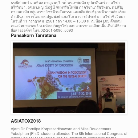
ธรณีศาสตร์ ม.มหิดล กาญจนบุรี, รศ.ดร.เทพมนัส บุปผาอินทร์ ภาควิชา
สรีรวิทยา, รศ.ดร.พญ.ณัฎฐินี จันทรรัตโนทัย ภาควิชาเภสัชวิทยา, ดร.สิริยุ
ภา เนตรมัย กลุ่มสาขาวิชาชีวนวัตกรรมและผลิตภัณฑ์ฐานชีวภาพอัจฉริยะ
ดำเนินรายการโดย ดร.ปฐมพงษ์ แสงวิไล อาจารย์ประจำภาควิชาชีววิทยา
ในวันที่ 11 กรกฎาคม 2561 วลา 14.00 – 15.30 น. ณ ห้อง L05 ตึกกลม
คณะวิทยาศาสตร์ ม.มหิดล (พญาไท) สอบถามรายละเอียดเพิ่มเติมได้ที่งาน
สื่อสารองค์กร โทร. 02-201-5090, 5093
Pansakorn Tanratana
ASIATOX2018
Ajarn Dr. Porntipa Korprasertthaworn and Miss Reudeemars
Yubolphan (Ph.D. student) attended The 8th International Congress of
Asian Society of Toxicology “Asian Wisdom in Toxicology for the