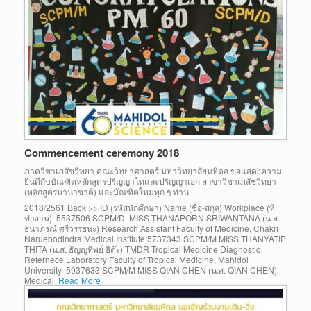
Commencement ceremony 2018
ภาควิชาเภสัชวิทยา คณะวิทยาศาสตร์ มหาวิทยาลัยมหิดล ขอแสดงความ
ยินดีกับบัณฑิตหลักสูตรปริญญาโทและปริญญาเอก สาขาวิชาเภสัชวิทยา
(หลักสูตรนานาชาติ) และบัณฑิตใหม่ทุก ๆ ท่าน
2018/2561 Back >> ID (รหัสนักศึกษา) Name (ชื่อ-สกุล) Workplace (ที่
ทำงาน) 5537506 SCPM/D MISS THANAPORN SRIWANTANA (น.ส.
ธนาภรณ์ ศรีวรรธนะ) Research Assistant Faculty of Medicine, Chakri
Naruebodindra Medical Institute 5737343 SCPM/M MISS THANYATIP
THITA (น.ส. ธัญญทิพย์ ธิต๊ะ) TMDR Tropical Medicine Diagnostic
Refernece Laboratory Faculty of Tropical Medicine, Mahidol
University 5937633 SCPM/M MISS QIAN CHEN (น.ส. QIAN CHEN)
Medical
Read More