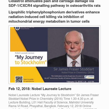
Celastrol attenuates pain and cartilage damage via
SDF-1/CXCR4 signalling pathway in osteoarthritis rats
Lipophilic triphenylphosphonium derivatives enhance
radiation-induced cell killing via inhibition of
mitochondrial energy metabolism in tumor cells
Feb 12, 2018: Nobel Laureate Lecture
Nobel Laureate Lecture “My Journey to Stockholm” Sir James Fraser
Stoddart Nobel Prize in Chemistry (2016) Time 1.30-4.30 p.m. at
Lecture Building, L01 Hall Faculty of Science, Mahidol University
Rama VI Road, Phayathai, Bangkok. February 12, 2018 Online