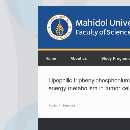
Home
About us
Study Program
Lipophilic triphenylphosphonium 
energy metabolism in tumor cel
Posted in
Seminars
.