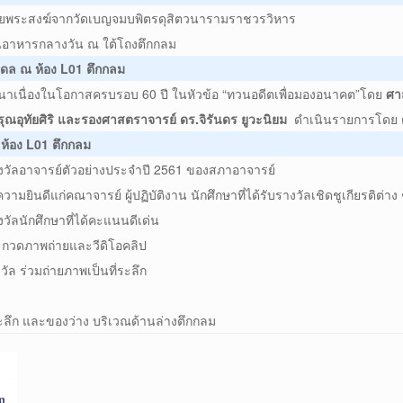
โดยพระสงฆ์จากวัดเบญจมบพิตรดุสิตวนารามราชวรวิหาร
นอาหารกลางวัน ณ ใต้โถงตึกกลม
ิดล ณ ห้อง L01 ตึกกลม
วนาเนื่องในโอกาสครบรอบ 60 ปี ในหัวข้อ “ทวนอดีตเพื่อมองอนาคต”โดย
ศา
ุณอุทัยศิริ
และรองศาสตราจารย์ ดร.จิรันดร ยูวะนิยม
ดำเนินรายการโดย
 ห้อง L01 ตึกกลม
งวัลอาจารย์ตัวอย่างประจำปี 2561 ของสภาอาจารย์
มยินดีแก่คณาจารย์ ผู้ปฏิบัติงาน นักศึกษาที่ได้รับรางวัลเชิดชูเกียรติต่าง
วัลนักศึกษาที่ได้คะแนนดีเด่น
กวดภาพถ่ายและวีดิโอคลิป
งวัล ร่วมถ่ายภาพเป็นที่ระลึก
ระลึก และของว่าง บริเวณด้านล่างตึกกลม