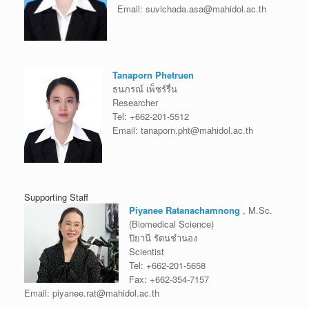
Email:
suvichada.asa@mahidol.ac.th
Tanaporn Phetruen
ธนภรณ์ เพ็ชร์รื่น
Researcher
Tel:
+662-201-5512
Email:
tanaporn.pht@mahidol.ac.th
Supporting Staff
Piyanee Ratanachamnong
, M.Sc.
(Biomedical Science)
ปิยานี รัตนชำนอง
Scientist
Tel:
+662-201-5658
Fax:
+662-354-7157
Email:
piyanee.rat@mahidol.ac.th