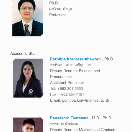
Ph.D.
ศุภโชค มั่งมูล
Professor
Academic Staff
Porntipa Korprasertthaworn
, Ph.D.
พรทิพา กอประเสริฐถาวร
Deputy Dean for Finance and
Procurement
Assistant Professor
Tel:
+662-201-5650
Fax:
+662-354-7157
Email:
porntipa.kor@mahidol.ac.th
Pansakorn Tanratana
, M.D., Ph.D.
พรรษกร ตันรัตนะ
Deputy Dean for Medical and Graduate