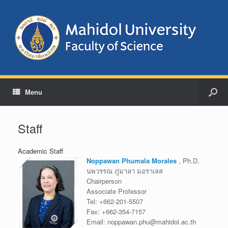
Menu
Staff
Academic Staff
Noppawan Phumala Morales
, Ph.D.
นพวรรณ ภู่มาลา มอราเลส
Chairperson
Associate Professor
Tel:
+662-201-5507
Fax:
+662-354-7157
Email:
noppawan.phu@mahidol.ac.th