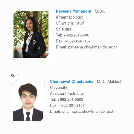
Paveena Yamanont
, M.Sc.
(Pharmacology)
ปวีณา ยามานนท์
Scientist
Tel:
+662-201-5496
Fax:
+662-354-7157
Email:
paveena.cho@mahidol.ac.th
Staff
Chaithawat Chueluecha
, M.D. (Mahidol
University)
Assistant Instructor
Tel:
+662-201-5508
Fax:
+662-201-3157
Email:
chaithawat.chu@mahidol.ac.th