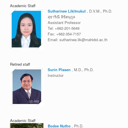
Academic Staff
Sutharinee Likitnukul
, D.V.M., Ph.D.
สุธาริณี ลิขิตนุกูล
Assistant Professor
Tel:
+662-201-5649
Fax:
+662-354-7157
Email:
sutharinee.lik@mahidol.ac.th
Retired staff
Surin Plasen
, M.D., Ph.D.
Instructor
Academic Staff
Bodee Nutho
, Ph.D.