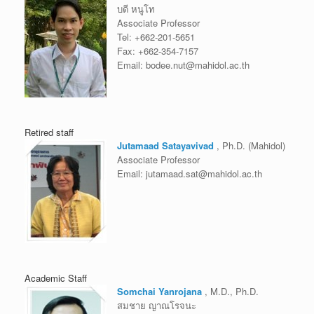
บดี หนูโท
Associate Professor
Tel:
+662-201-5651
Fax:
+662-354-7157
Email:
bodee.nut@mahidol.ac.th
Retired staff
Jutamaad Satayavivad
, Ph.D. (Mahidol)
Associate Professor
Email:
jutamaad.sat@mahidol.ac.th
Academic Staff
Somchai Yanrojana
, M.D., Ph.D.
สมชาย ญาณโรจนะ