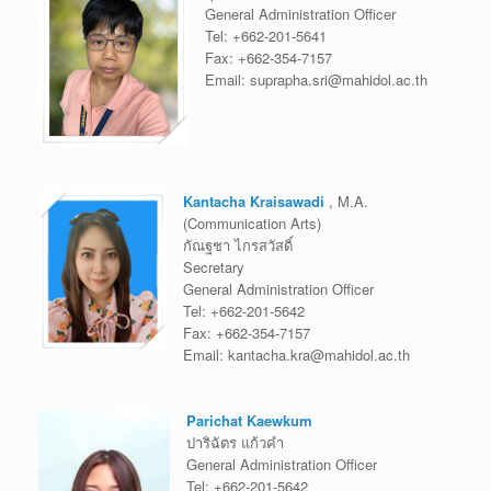
General Administration Officer
Tel:
+662-201-5641
Fax:
+662-354-7157
Email:
suprapha.sri@mahidol.ac.th
Kantacha Kraisawadi
, M.A.
(Communication Arts)
กัณฐชา ไกรสวัสดิ์
Secretary
General Administration Officer
Tel:
+662-201-5642
Fax:
+662-354-7157
Email:
kantacha.kra@mahidol.ac.th
Parichat Kaewkum
ปาริฉัตร แก้วคำ
General Administration Officer
Tel:
+662-201-5642