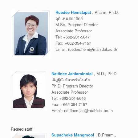
Ruedee Hemstapat
, Pharm, Ph.D.
ฤดี เหมสถาปัตย์
M.Sc. Program Director
Associate Professor
Tel:
+662-201-5647
Fax:
+662-354-7157
Email:
ruedee.hem@mahidol.ac.th
Nattinee Jantaratnotai
, M.D., Ph.D.
ณัฎฐิณี จันทรรัตโนทัย
Ph.D. Program Director
Associate Professor
Tel:
+662-201-5646
Fax:
+662-354-7157
Email:
nattinee.jan@mahidol.ac.th
Retired staff
Supachoke Mangmool
, B.Pharm.,