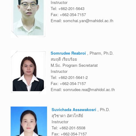
Instructor
Tel:
+662-201-5643
Fax:
+662-354-7157
Email:
somchai.yan@mahidol.ac.th
Somrudee Reabroi
, Pharm, Ph.D.
สมฤดี เรียบร้อย
M.Sc. Program Secretariat
Instructor
Tel:
+662-201-5641-2
Fax:
+662-354-7157
Email:
somrudee.rea@mahidol.ac.th
Suvichada Assawakosri
, Ph.D.
สุวิชาดา อัศวโกสีย์
Instructor
Tel:
+662-201-5508
Fax:
+662-354-7157