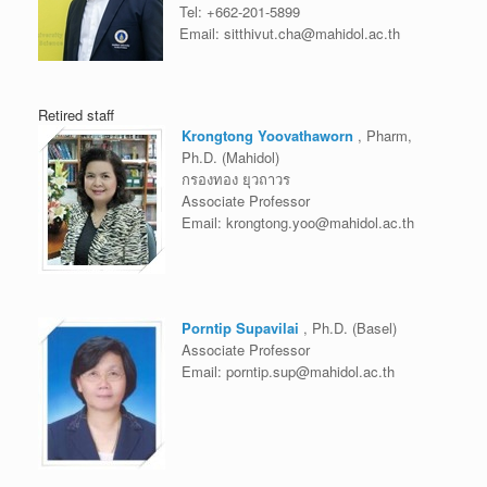
Tel:
+662-201-5899
Email:
sitthivut.cha@mahidol.ac.th
Retired staff
Krongtong Yoovathaworn
, Pharm,
Ph.D. (Mahidol)
กรองทอง ยุวถาวร
Associate Professor
Email:
krongtong.yoo@mahidol.ac.th
Porntip Supavilai
, Ph.D. (Basel)
Associate Professor
Email:
porntip.sup@mahidol.ac.th