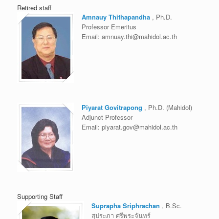
Retired staff
Amnauy Thithapandha
, Ph.D.
Professor Emeritus
Email:
amnuay.thi@mahidol.ac.th
Piyarat Govitrapong
, Ph.D. (Mahidol)
Adjunct Professor
Email:
piyarat.gov@mahidol.ac.th
Supporting Staff
Suprapha Sriphrachan
, B.Sc.
สุประภา ศรีพระจันทร์