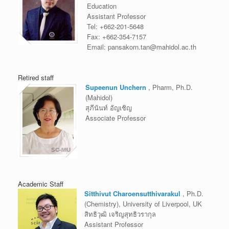
Education
Assistant Professor
Tel:
+662-201-5648
Fax:
+662-354-7157
Email:
pansakorn.tan@mahidol.ac.th
Retired staff
Supeenun Unchern
, Pharm, Ph.D.
(Mahidol)
สุภีนันท์ อัญเชิญ
Associate Professor
Academic Staff
Sitthivut Charoensutthivarakul
, Ph.D.
(Chemistry), University of Liverpool, UK
สิทธิวุฒิ เจริญสุทธิวรากุล
Assistant Professor