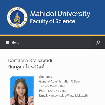
Menu
Kantacha Kraisawadi
กัณฐชา ไกรสวัสดิ์
Secretary
General Administration Officer
Tel:
+662-201-5642
Fax:
+662-354-7157
Email:
kantacha.kra@mahidol.ac.th