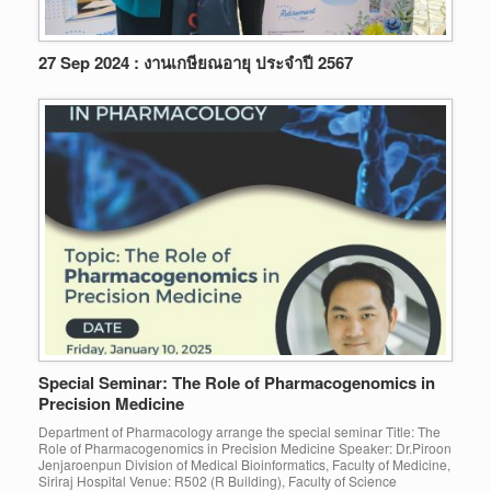
27 Sep 2024 : งานเกษียณอายุ ประจำปี 2567
Special Seminar: The Role of Pharmacogenomics in
Precision Medicine
Department of Pharmacology arrange the special seminar Title: The
Role of Pharmacogenomics in Precision Medicine Speaker: Dr.Piroon
Jenjaroenpun Division of Medical Bioinformatics, Faculty of Medicine,
Siriraj Hospital Venue: R502 (R Building), Faculty of Science