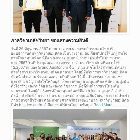
ภาควิชาเภสัชวิทยา ขอแสดงความยินดี
วันที่ 26 มิถุนายน 2567 ศาสตราจารย์ นายแพทย์บรรจง มไหสวริ
ยะ อธิการบดีมหาวิทยาลัยมหิดล เป็นประธานมอบเกียรติบัตรให้แก่ผู้สำเร็จ
การศึกษาทุนมหิดล ที่มีค่า h-index สูงสุด 2 ลำดับ ประจำปีงบประมาณ
พ.ศ. 2567 ในที่ประชุมคณะกรรมการประจำมหาวิทยาลัยมหิดล ครั้งที่
12/2567 ณ ห้อง Grand Auditorium ชั้น 4 คณะเทคโนโลยีสารสนเทศและ
การสื่อสาร มหาวิทยาลัยมหิดล ศาลายา โดยมีผู้บริหารมหาวิทยาลัยมหิดล
หัวหน้าส่วนงาน ร่วมแสดงความยินดี มอบไว้เพื่อเป็นการยกย่อง ชมเชย
และสร้างขวัญกำลังใจให้กับผู้สำเร็จการศึกษาด้วยทุนมหิดล ที่มีความมุ่งมั่น
ตั้งใจสร้างผลงานวิจัย และผลงานวิชาการ เพื่อตีพิมพ์วารสารในระดับ
นานาชาติ โดยผู้สำเร็จการศึกษาทุนมหิดลที่มีค่า h-index สูงสุด 2 ลำดับ
ดังนี้ – ลำดับที่ 1 อาจารย์ ดร. นายแพทย์กรกฤษณ์ อิ่มวัฒนา อาจารย์ประจำ
ภาควิชาจุลชีววิทยา คณะแพทยศาสตร์ศิริราชพยาบาล มหาวิทยาลัยมหิดล
มีค่า h-index เท่ากับ 8 มีผลงานตีพิมพ์ในฐานข้อมูล
Read More