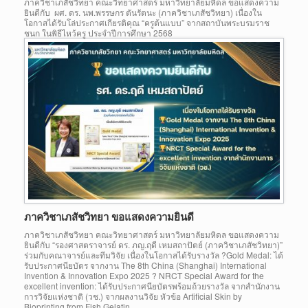
ภาควิชาเภสัชวิทยา คณะวิทยาศาสตร์ มหาวิทยาลัยมหิดล ขอแสดงความ
ยินดีกับ ผศ. ดร. นพ.พรรษกร ตันรัตนะ (ภาควิชาเภสัชวิทยา) เนื่องใน
โอกาสได้รับโล่ประกาศเกียรติคุณ “ครูต้นแบบ” จากสถาบันพระบรมราช
ชนก ในพิธีไหว้ครู ประจำปีการศึกษา 2568
ภาควิชาเภสัชวิทยา ขอแสดงความยินดี
ภาควิชาเภสัชวิทยา คณะวิทยาศาสตร์ มหาวิทยาลัยมหิดล ขอแสดงความ
ยินดีกับ “รองศาสตราจารย์ ดร. ภญ.ฤดี เหมสถาปัตย์ (ภาควิชาเภสัชวิทยา)”
ร่วมกับคณาจารย์และทีมวิจัย เนื่องในโอกาสได้รับรางวัล ?Gold Medal: ได้
รับประกาศนียบัตร จากงาน The 8th China (Shanghai) International
Invention & Innovation Expo 2025 ? NRCT Special Award for the
excellent invention: ได้รับประกาศนียบัตรพร้อมถ้วยรางวัล จากสำนักงาน
การวิจัยแห่งชาติ (วช.) จากผลงานวิจัย หัวข้อ Artificial Skin by
Bioprinting from Fish Gelatin