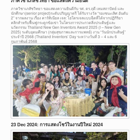
ภาควิชาเภสัชวิทยา ขอแสดงความยินดี
ภาควิชาเภสัชวิทยา ขอแสดงความยินดีกับ รศ. ดร.ฤดี เหมสถาปัตย์ และ
นักศึกษา(senior project)ระดับปริญญาตรี ได้รับรางวัล “รองชนะเลิศ อันดับ
2” จากผลงาน เรื่อง คาร์ทิเนียล เจล: ไฮโดรเจลแบบฉีดที่ได้จากปฏิกิริยา
คลิกสําหรับฟื้นฟูกระดูกข้อเข่า ในโครงการประกวดสิ่งประดิษฐ์และ
นวัตกรรม Thailand New Gen Inventors Award 2025 (I – New Gen
2025) ระดับอุดมศึกษา (กลุ่มสุขภาพและการแพทย์) งาน “วันนักประดิษฐ์”
ประจำปี 2568 (Thailand Inventors’ Day ระหว่างวันที่ 3 – 4 และ 6
กุมภาพันธ์ 2568
23 Dec 2024: การแสดงโชว์ในงานปีใหม่ 2024