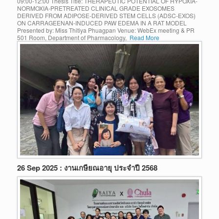
09:00-12:00 Thesis Title: THERAPEUTIC POTENTIAL OF HYPOXIA-
NORMOXIA-PRETREATED CLINICAL GRADE EXOSOMES
DERIVED FROM ADIPOSE-DERIVED STEM CELLS (ADSC-EXOS)
ON CARRAGEENAN-INDUCED PAW EDEMA IN A RAT MODEL
Presented by: Miss Thitiya Phuagpan Venue: WebEx meeting & PR
501 Room, Department of Pharmacology,
Read More
26 Sep 2025 : งานเกษียณอายุ ประจำปี 2568