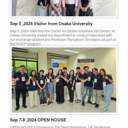
Sep 5 ,2024 Visitor from Osaka University
Sep 5 ,2024 Staff from the Center for Global Initiatives (GI Center) at
Osaka University visited our department to conduct interviews with
our exchange student and Professor Pansakorn Tanratana as part of
the OUICP program.
Sep 7-8 ,2024 OPEN HOUSE
OPEN HOUSE Empowering The Next Generation 7-8 September