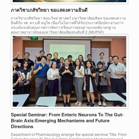
ภาควิชาเภสัชวิทยา ขอแสดงความยินดี
ภาควิชาเภสัชวิทยา คณะวิทยาศาสตร์ มหาวิทยาลัยมหิดล ขอแสดงความ
ยินดีกับ รศ. ดร.บดี หนูโท เนื่องในโอกาสที่ได้รับประกาศนียบัตร ผ่านการ
ประเมินระดับคุณภาพการจัดการเรียนการสอนตามเกณฑ์มาตรฐาน
คุณภาพอาจารย์ของมหาวิทยาลัยมหิดลระดับที่ 2 (MUPSF)
Special Seminar: From Enteric Neurons To The Gut-
Brain Axis:Emerging Mechanisms and Future
Directions
Department of Pharmacology arrange the special seminar Title: From
Enteric Neurons To The Gut-Brain Axis:Emerging Mechanisms and