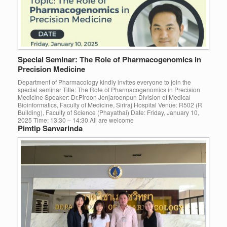
Special Seminar: The Role of Pharmacogenomics in
Precision Medicine
Department of Pharmacology kindly invites everyone to join the
special seminar Title: The Role of Pharmacogenomics in Precision
Medicine Speaker: Dr.Piroon Jenjaroenpun Division of Medical
Bioinformatics, Faculty of Medicine, Siriraj Hospital Venue: R502 (R
Building), Faculty of Science (Phayathai) Date: Friday, January 10,
2025 Time: 13:30 – 14:30 All are welcome
Pimtip Sanvarinda