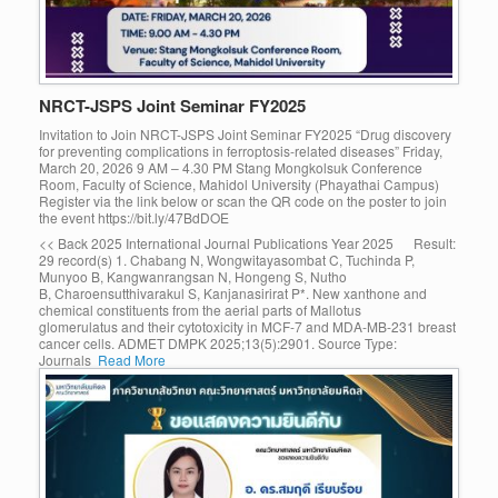
NRCT-JSPS Joint Seminar FY2025
Invitation to Join NRCT-JSPS Joint Seminar FY2025 “Drug discovery
for preventing complications in ferroptosis-related diseases” Friday,
March 20, 2026 9 AM – 4.30 PM Stang Mongkolsuk Conference
Room, Faculty of Science, Mahidol University (Phayathai Campus)
Register via the link below or scan the QR code on the poster to join
the event https://bit.ly/47BdDOE
<< Back 2025 International Journal Publications Year 2025 Result:
29 record(s) 1. Chabang N, Wongwitayasombat C, Tuchinda P,
Munyoo B, Kangwanrangsan N, Hongeng S, Nutho
B, Charoensutthivarakul S, Kanjanasirirat P*. New xanthone and
chemical constituents from the aerial parts of Mallotus
glomerulatus and their cytotoxicity in MCF-7 and MDA-MB-231 breast
cancer cells. ADMET DMPK 2025;13(5):2901. Source Type:
Journals
Read More