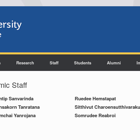
s
Research
Staff
Students
Alumni
I
ic Staff
mtip Sanvarinda
Ruedee Hemstapat
nsakorn Tanratana
Sitthivut Charoensutthivaraku
mchai Yanrojana
Somrudee Reabroi