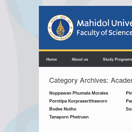
Home
About us
Study Program
Category Archives:
Academ
Noppawan Phumala Morales
Pi
Porntipa Korprasertthaworn
Pa
Bodee Nutho
So
Tanaporn Phetruen