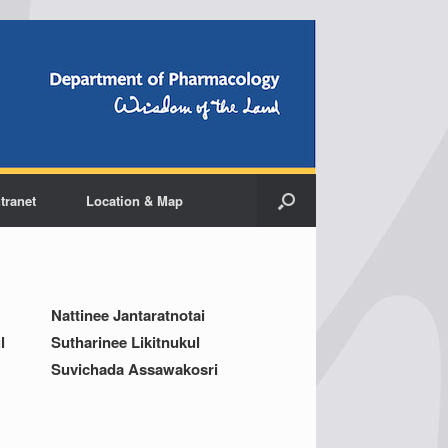
ntranet
Location & Map
Nattinee Jantaratnotai
l
Sutharinee Likitnukul
Suvichada Assawakosri