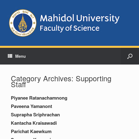
Menu
Category Archives:
Supporting
Staff
Piyanee Ratanachamnong
Paveena Yamanont
Suprapha Sriphrachan
Kantacha Kraisawadi
Parichat Kaewkum