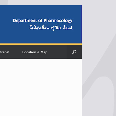
ntranet
Location & Map