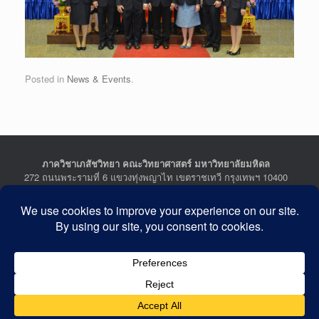
Posted in
News & Events
.
ภาควิชาเภสัชวิทยา คณะวิทยาศาสตร์ มหาวิทยาลัยมหิดล
272 ถนนพระรามที่ 6 แขวงทุ่งพญาไท เขตราชเทวี กรุงเทพฯ 10400
Department of Pharmacology, Faculty of Science, Mahidol
University
272 Rama VI Road, Ratchathewi District, Bangkok 10400
THAILAND
Tel : +662-201-5641-2, Fax : +662-354-7157
Facebook :
Department of Pharmacology
Last Updated: July 21, 2026