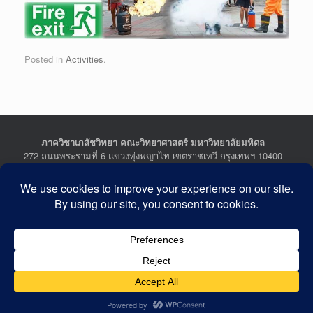
Posted in
Activities
.
ภาควิชาเภสัชวิทยา คณะวิทยาศาสตร์ มหาวิทยาลัยมหิดล
272 ถนนพระรามที่ 6 แขวงทุ่งพญาไท เขตราชเทวี กรุงเทพฯ 10400
Department of Pharmacology, Faculty of Science, Mahidol
University
272 Rama VI Road, Ratchathewi District, Bangkok 10400
THAILAND
Tel : +662-201-5641-2, Fax : +662-354-7157
Facebook :
Department of Pharmacology
Last Updated: July 21, 2026