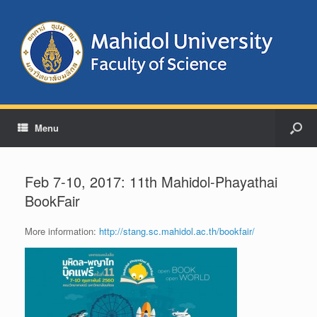
Menu
Feb 7-10, 2017: 11th Mahidol-Phayathai
BookFair
More information:
http://stang.sc.mahidol.ac.th/bookfair/