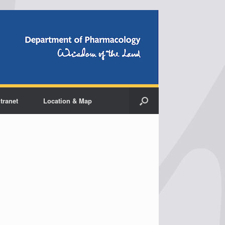
ntranet
Location & Map