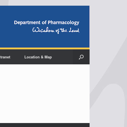
ntranet
Location & Map