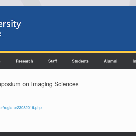
s
Research
Staff
Students
Alumni
I
posium on Imaging Sciences
ter/register23082016.php