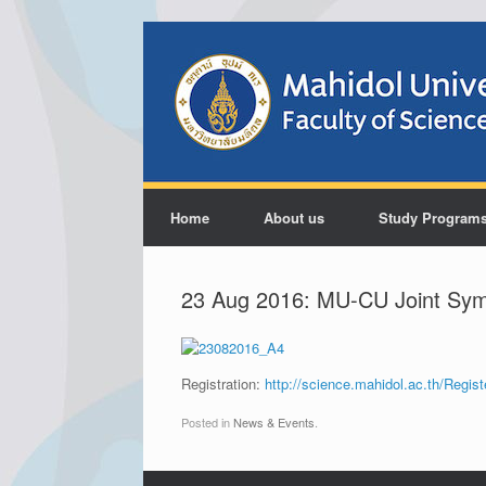
Home
About us
Study Program
23 Aug 2016: MU-CU Joint Sym
Registration:
http://science.mahidol.ac.th/Regis
Posted in
News & Events
.