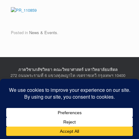
Posted in
News & Events
.
ภาควิชาเภสัชวิทยา คณะวิทยาศาสตร์ มหาวิทยาลัยมหิดล
272 ถนนพระรามที่ 6 แขวงทุ่งพญาไท เขตราชเทวี กรุงเทพฯ 10400
Department of Pharmacology, Faculty of Science, Mahidol
University
272 Rama VI Road, Ratchathewi District, Bangkok 10400
THAILAND
Tel : +662-201-5641-2, Fax : +662-354-7157
Facebook :
Department of Pharmacology
Last Updated: July 21, 2026