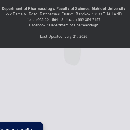
Department of Pharmacology, Faculty of Science, Mahidol University
272 Rama VI Road, Ratchathewi District, Bangkok 10400 THAILAND
Tel : +662-201-5641-2, Fax : +662-354-7157
Facebook :
Department of Pharmacology
Last Updated: July 21, 2026