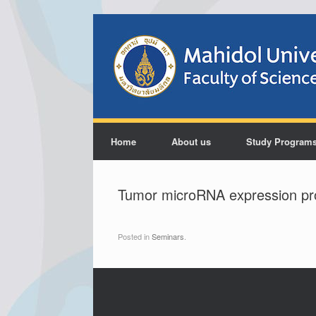
Home
About us
Study Program
Tumor microRNA expression profi
Posted in
Seminars
.