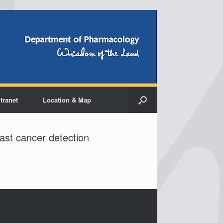
ntranet
Location & Map
east cancer detection