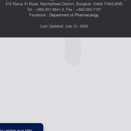
272 Rama VI Road, Ratchathewi District, Bangkok 10400 THAILAND
Tel : +662-201-5641-2, Fax : +662-354-7157
Facebook :
Department of Pharmacology
Last Updated: July 21, 2026