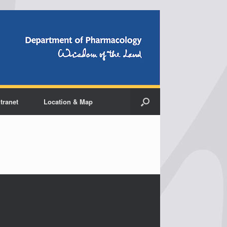
ntranet
Location & Map