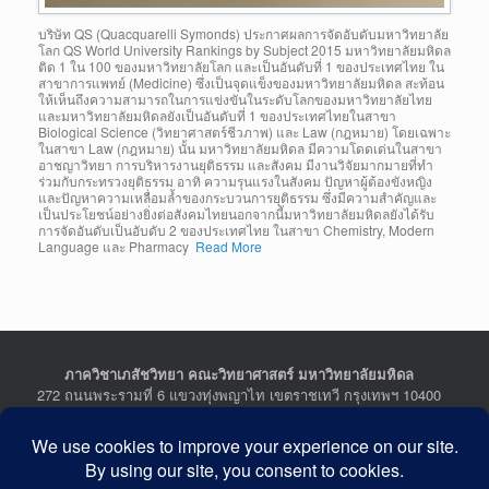
บริษัท QS (Quacquarelli Symonds) ประกาศผลการจัดอับดับมหาวิทยาลัย
โลก QS World University Rankings by Subject 2015 มหาวิทยาลัยมหิดล
ติด 1 ใน 100 ของมหาวิทยาลัยโลก และเป็นอันดับที่ 1 ของประเทศไทย ใน
สาขาการแพทย์ (Medicine) ซึ่งเป็นจุดแข็งของมหาวิทยาลัยมหิดล สะท้อน
ให้เห็นถึงความสามารถในการแข่งขันในระดับโลกของมหาวิทยาลัยไทย
และมหาวิทยาลัยมหิดลยังเป็นอันดับที่ 1 ของประเทศไทยในสาขา
Biological Science (วิทยาศาสตร์ชีวภาพ) และ Law (กฎหมาย) โดยเฉพาะ
ในสาขา Law (กฎหมาย) นั้น มหาวิทยาลัยมหิดล มีความโดดเด่นในสาขา
อาชญาวิทยา การบริหารงานยุติธรรม และสังคม มีงานวิจัยมากมายที่ทำ
ร่วมกับกระทรวงยุติธรรม อาทิ ความรุนแรงในสังคม ปัญหาผู้ต้องขังหญิง
และปัญหาความเหลื่อมล้ำของกระบวนการยุติธรรม ซึ่งมีความสำคัญและ
เป็นประโยชน์อย่างยิ่งต่อสังคมไทยนอกจากนี้มหาวิทยาลัยมหิดลยังได้รับ
การจัดอันดับเป็นอับดับ 2 ของประเทศไทย ในสาขา Chemistry, Modern
Language และ Pharmacy
Read More
ภาควิชาเภสัชวิทยา คณะวิทยาศาสตร์ มหาวิทยาลัยมหิดล
272 ถนนพระรามที่ 6 แขวงทุ่งพญาไท เขตราชเทวี กรุงเทพฯ 10400
Department of Pharmacology, Faculty of Science, Mahidol
University
272 Rama VI Road, Ratchathewi District, Bangkok 10400