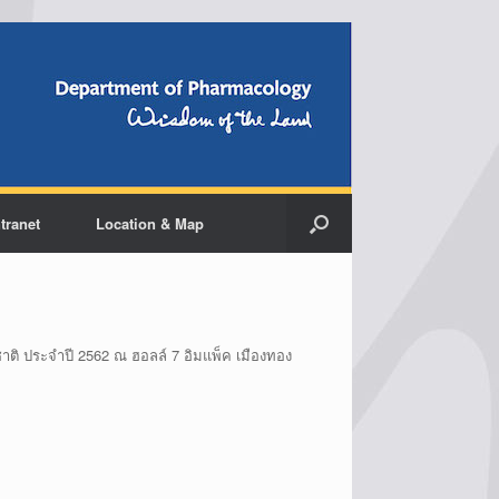
ntranet
Location & Map
ิ ประจำปี 2562 ณ ฮอลล์ 7 อิมแพ็ค เมืองทอง