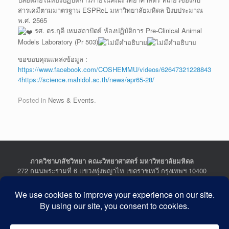
สารเคมีตามมาตรฐาน ESPReL มหาวิทยาลัยมหิดล ปีงบประมาณ
พ.ศ. 2565
รศ. ดร.ฤดี เหมสถาปัตย์
ห้องปฏิบัติการ Pre-Clinical Animal
Models Laboratory (Pr 503)
ขอขอบคุณแหล่งข้อมูล :
https://www.facebook.com/COSHEMMU/videos/62647321228843
4https://science.mahidol.ac.th/news/apr65-28/
Posted in
News & Events
.
ภาควิชาเภสัชวิทยา คณะวิทยาศาสตร์ มหาวิทยาลัยมหิดล
272 ถนนพระรามที่ 6 แขวงทุ่งพญาไท เขตราชเทวี กรุงเทพฯ 10400
Department of Pharmacology, Faculty of Science, Mahidol
University
272 Rama VI Road, Ratchathewi District, Bangkok 10400
THAILAND
Tel : +662-201-5641-2, Fax : +662-354-7157