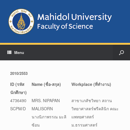
Menu
2010/2553
ID (รหัส
Name (ชื่อ-สกุล)
Workplace (ที่ทำงาน)
นักศึกษา)
4736490
MRS. NIPAPAN
สาขาเภสัชวิทยา สถาน
SCPM/D
MALISORN
วิทยาศาสตร์พรีคลินิก คณะ
นางนิภาพรรณ มะลิ
แพทยศาสตร์
ซ้อน
ม.ธรรมศาสตร์