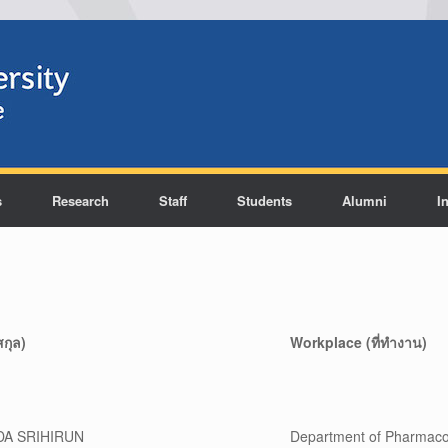
s
Research
Staff
Students
Alumni
I
สกุล)
Workplace (ที่ทำงาน)
DA SRIHIRUN
Department of Pharmacolo