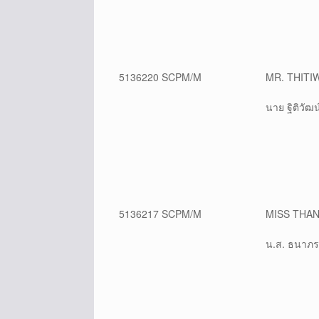
5136220 SCPM/M
MR. THIT
นาย ฐิติวัฒน
5136217 SCPM/M
MISS THA
น.ส. ธนาภร