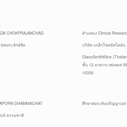
ADA CHOKPRAJAKCHAD
ตำแหน่ง Clinical Resear
โชคประจักษ์ชัด
บริษัท แกล็กโซสมิทไคล์น
GlaxoSmithKline (Thaila
ชั้น 12 อาคารเวฟเพลส 55 
10330
IYAPORN DHAMMACHAT
ศึกษาต่อระดับปริญญาเอก
ภรณ์ ธรรมชาติ