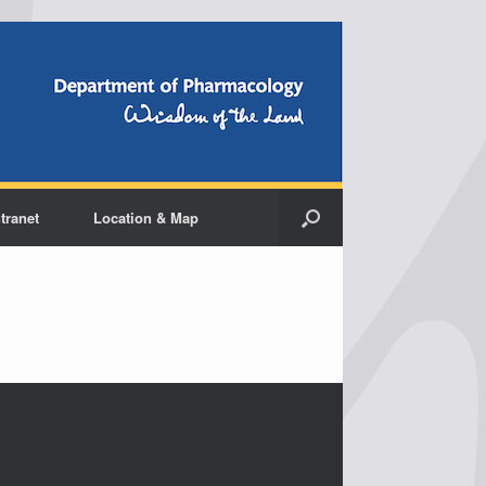
ntranet
Location & Map