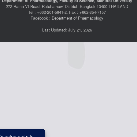
Department of Pharmacology, Faculty of Science, Mahidol University
272 Rama VI Road, Ratchathewi District, Bangkok 10400 THAILAND
Tel : +662-201-5641-2, Fax : +662-354-7157
Facebook :
Department of Pharmacology
Last Updated: July 21, 2026