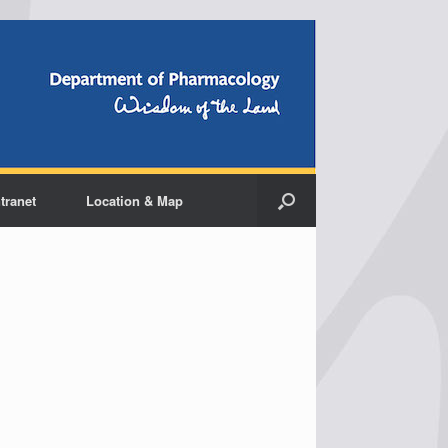
ntranet
Location & Map