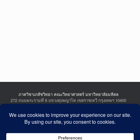
ภาควิชาเภสัชวิทยา คณะวิทยาศาสตร์ มหาวิทยาลัยมหิดล
272 ถนนพระรามที่ 6 แขวงทุ่งพญาไท เขตราชเทวี กรุงเทพฯ 10400
Department of Pharmacology, Faculty of Science, Mahidol
University
272 Rama VI Road, Ratchathewi District, Bangkok 10400
THAILAND
Tel : +662-201-5641-2, Fax : +662-354-7157