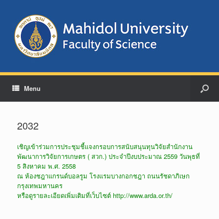
Menu
2032
เชิญเข้าร่วมการประชุมชี้แจงกรอบการสนับสนุนทุนวิจัยสำนักงาน
พัฒนาการวิจัยการเกษตร ( สวก.) ประจำปีงบประมาณ 2559 วันพุธที่
5 สิงหาคม พ.ศ. 2558
ณ ห้องชฎาแกรนด์บอลรูม โรงแรมบางกอกชฎา ถนนรัชดาภิเษก
กรุงเทพมหานคร
หรือดูรายละเอียดเพิ่มเติมที่เว็บไซต์ http://www.arda.or.th/