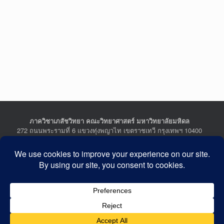
ภาควิชาเภสัชวิทยา คณะวิทยาศาสตร์ มหาวิทยาลัยมหิดล
272 ถนนพระรามที่ 6 แขวงทุ่งพญาไท เขตราชเทวี กรุงเทพฯ 10400
Department of Pharmacology, Faculty of Science, Mahidol
University
272 Rama VI Road, Ratchathewi District, Bangkok 10400
THAILAND
Tel : +662-201-5641-2, Fax : +662-354-7157
Facebook :
Department of Pharmacology
Last Updated: July 21, 2026