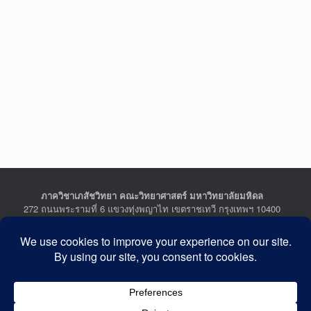
ภาควิชาเภสัชวิทยา คณะวิทยาศาสตร์ มหาวิทยาลัยมหิดล
272 ถนนพระรามที่ 6 แขวงทุ่งพญาไท เขตราชเทวี กรุงเทพฯ 10400
Department of Pharmacology, Faculty of Science, Mahidol
University
272 Rama VI Road, Ratchathewi District, Bangkok 10400
THAILAND
Tel : +662-201-5641-2, Fax : +662-354-7157
Facebook :
Department of Pharmacology