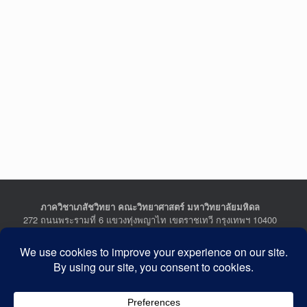
ภาควิชาเภสัชวิทยา คณะวิทยาศาสตร์ มหาวิทยาลัยมหิดล
272 ถนนพระรามที่ 6 แขวงทุ่งพญาไท เขตราชเทวี กรุงเทพฯ 10400
Department of Pharmacology, Faculty of Science, Mahidol
University
272 Rama VI Road, Ratchathewi District, Bangkok 10400
THAILAND
Tel : +662-201-5641-2, Fax : +662-354-7157