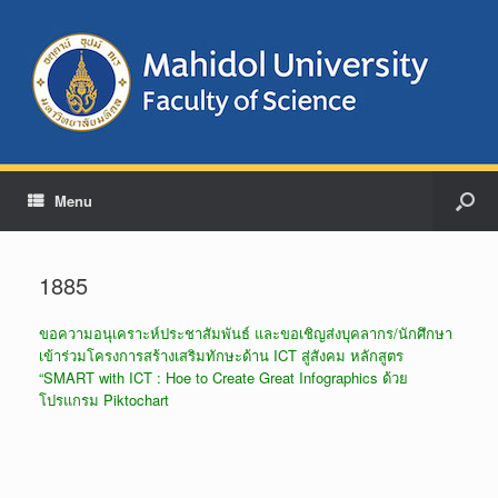
Menu
1885
ขอความอนุเคราะห์ประชาสัมพันธ์ และขอเชิญส่งบุคลากร/นักศึกษา
เข้าร่วมโครงการสร้างเสริมทักษะด้าน ICT สู่สังคม หลักสูตร
“SMART with ICT : Hoe to Create Great Infographics ด้วย
โปรแกรม Piktochart