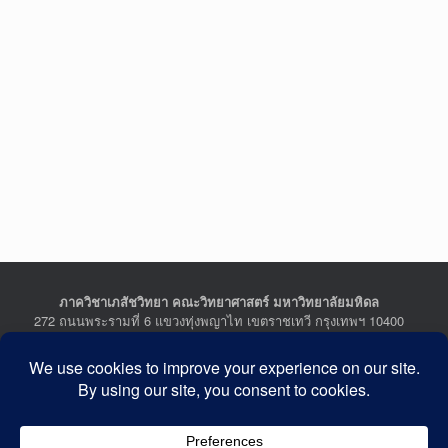
ภาควิชาเภสัชวิทยา คณะวิทยาศาสตร์ มหาวิทยาลัยมหิดล
272 ถนนพระรามที่ 6 แขวงทุ่งพญาไท เขตราชเทวี กรุงเทพฯ 10400
Department of Pharmacology, Faculty of Science, Mahidol
University
272 Rama VI Road, Ratchathewi District, Bangkok 10400
THAILAND
Tel : +662-201-5641-2, Fax : +662-354-7157