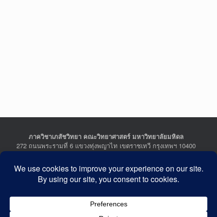
ภาควิชาเภสัชวิทยา คณะวิทยาศาสตร์ มหาวิทยาลัยมหิดล
272 ถนนพระรามที่ 6 แขวงทุ่งพญาไท เขตราชเทวี กรุงเทพฯ 10400
Department of Pharmacology, Faculty of Science, Mahidol
University
272 Rama VI Road, Ratchathewi District, Bangkok 10400
THAILAND
Tel : +662-201-5641-2, Fax : +662-354-7157
Facebook :
Department of Pharmacology