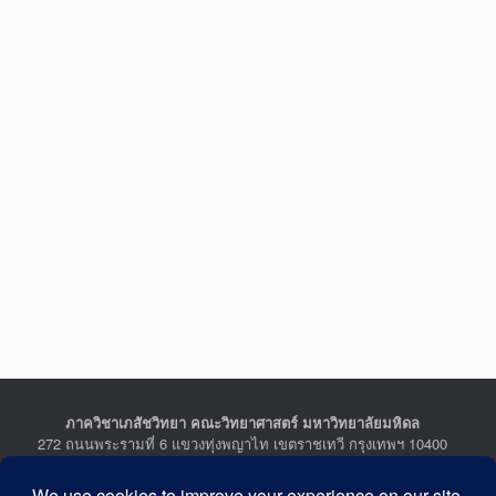
ภาควิชาเภสัชวิทยา คณะวิทยาศาสตร์ มหาวิทยาลัยมหิดล
272 ถนนพระรามที่ 6 แขวงทุ่งพญาไท เขตราชเทวี กรุงเทพฯ 10400
Department of Pharmacology, Faculty of Science, Mahidol