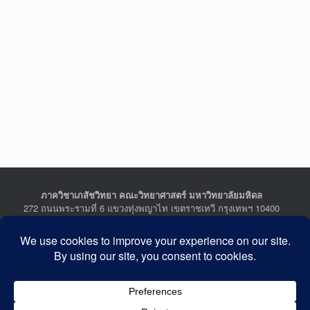
ภาควิชาเภสัชวิทยา คณะวิทยาศาสตร์ มหาวิทยาลัยมหิดล
272 ถนนพระรามที่ 6 แขวงทุ่งพญาไท เขตราชเทวี กรุงเทพฯ 10400
Department of Pharmacology, Faculty of Science, Mahidol
University
272 Rama VI Road, Ratchathewi District, Bangkok 10400
THAILAND
Tel : +662-201-5641-2, Fax : +662-354-7157
Facebook :
Department of Pharmacology