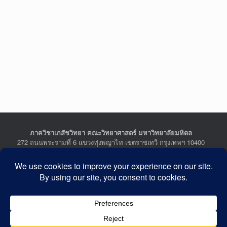
ภาควิชาเภสัชวิทยา คณะวิทยาศาสตร์ มหาวิทยาลัยมหิดล
272 ถนนพระรามที่ 6 แขวงทุ่งพญาไท เขตราชเทวี กรุงเทพฯ 10400
Department of Pharmacology, Faculty of Science, Mahidol
University
272 Rama VI Road, Ratchathewi District, Bangkok 10400
THAILAND
Tel : +662-201-5641-2, Fax : +662-354-7157
Facebook :
Department of Pharmacology