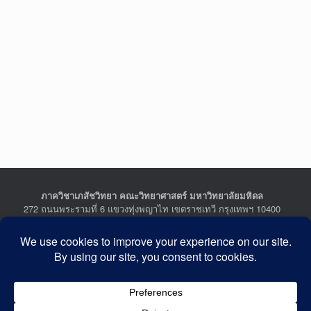
ภาควิชาเภสัชวิทยา คณะวิทยาศาสตร์ มหาวิทยาลัยมหิดล
272 ถนนพระรามที่ 6 แขวงทุ่งพญาไท เขตราชเทวี กรุงเทพฯ 10400
Department of Pharmacology, Faculty of Science, Mahidol
University
272 Rama VI Road, Ratchathewi District, Bangkok 10400
THAILAND
Tel : +662-201-5641-2, Fax : +662-354-7157
Facebook :
Department of Pharmacology