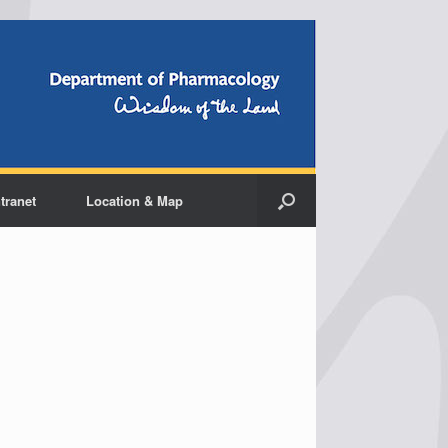
ntranet
Location & Map