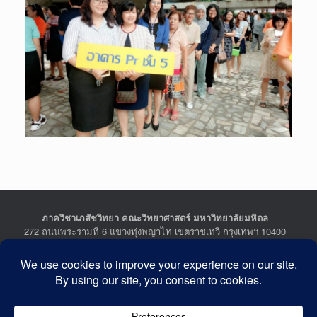
ภาควิชาเภสัชวิทยา คณะวิทยาศาสตร์ มหาวิทยาลัยมหิดล
272 ถนนพระรามที่ 6 แขวงทุ่งพญาไท เขตราชเทวี กรุงเทพฯ 10400
Department of Pharmacology, Faculty of Science, Mahidol
University
272 Rama VI Road, Ratchathewi District, Bangkok 10400
THAILAND
Tel : +662-201-5641-2, Fax : +662-354-7157