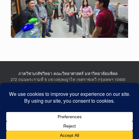
ภาควิชาเภสัชวิทยา คณะวิทยาศาสตร์ มหาวิทยาลัยมหิดล
272 ถนนพระรามที่ 6 แขวงทุ่งพญาไท เขตราชเทวี กรุงเทพฯ 10400
Department of Pharmacology, Faculty of Science, Mahidol
University
272 Rama VI Road, Ratchathewi District, Bangkok 10400
THAILAND
Tel : +662-201-5641-2, Fax : +662-354-7157
Facebook :
Department of Pharmacology
Last Updated: July 21, 2026