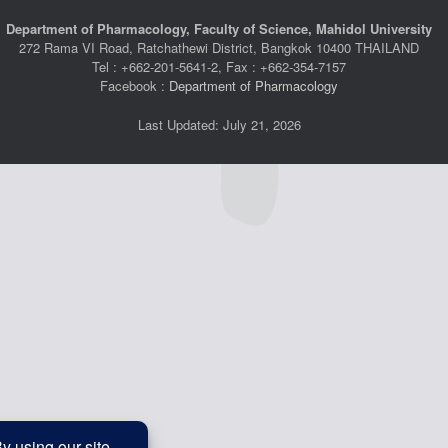
Department of Pharmacology, Faculty of Science, Mahidol University
272 Rama VI Road, Ratchathewi District, Bangkok 10400 THAILAND
Tel : +662-201-5641-2, Fax : +662-354-7157
Facebook :
Department of Pharmacology
Last Updated: July 21, 2026