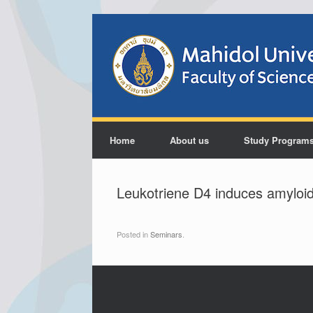
Home
About us
Study Program
Leukotriene D4 induces amyloi
Posted in
Seminars
.