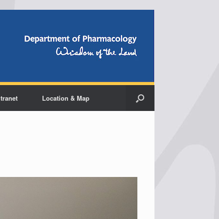
ntranet
Location & Map