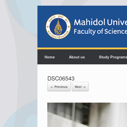
Home
About us
Study Program
DSC06543
← Previous
Next →