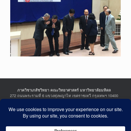
ภาควิชาเภสัชวิทยา คณะวิทยาศาสตร์ มหาวิทยาลัยมหิดล
272 ถนนพระรามที่ 6 แขวงทุ่งพญาไท เขตราชเทวี กรุงเทพฯ 10400
Department of Pharmacology, Faculty of Science, Mahidol
University
272 Rama VI Road, Ratchathewi District, Bangkok 10400
THAILAND
Tel : +662-201-5641-2, Fax : +662-354-7157