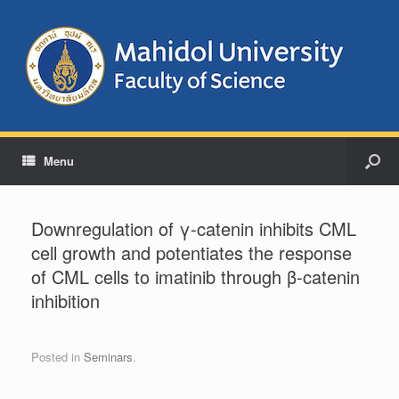
Menu
Downregulation of γ-catenin inhibits CML
cell growth and potentiates the response
of CML cells to imatinib through β-catenin
inhibition
Posted in
Seminars
.