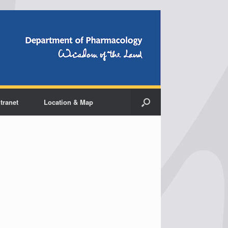
ntranet
Location & Map