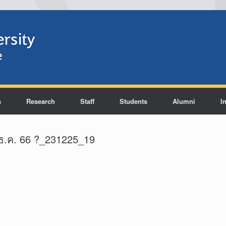
s
Research
Staff
Students
Alumni
I
ธ.ค. 66 ?_231225_19