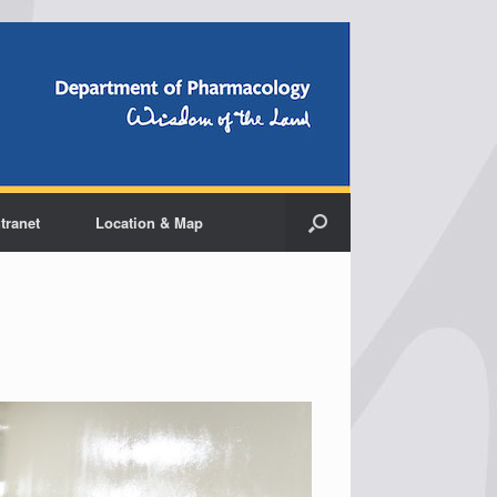
ntranet
Location & Map