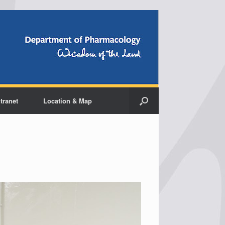
ntranet
Location & Map