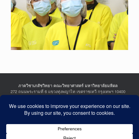
ภาควิชาเภสัชวิทยา คณะวิทยาศาสตร์ มหาวิทยาลัยมหิดล
272 ถนนพระรามที่ 6 แขวงทุ่งพญาไท เขตราชเทวี กรุงเทพฯ 10400
Department of Pharmacology, Faculty of Science, Mahidol
University
272 Rama VI Road, Ratchathewi District, Bangkok 10400
THAILAND
Tel : +662-201-5641-2, Fax : +662-354-7157
Facebook :
Department of Pharmacology