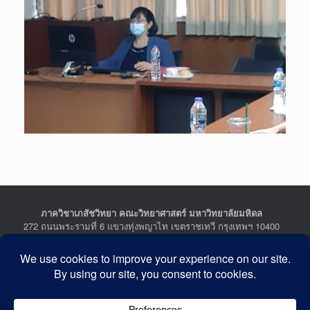
ภาควิชาเภสัชวิทยา คณะวิทยาศาสตร์ มหาวิทยาลัยมหิดล
272 ถนนพระรามที่ 6 แขวงทุ่งพญาไท เขตราชเทวี กรุงเทพฯ 10400
Department of Pharmacology, Faculty of Science, Mahidol
University
272 Rama VI Road, Ratchathewi District, Bangkok 10400
THAILAND
Tel : +662-201-5641-2, Fax : +662-354-7157