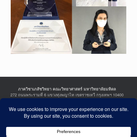
ภาควิชาเภสัชวิทยา คณะวิทยาศาสตร์ มหาวิทยาลัยมหิดล
272 ถนนพระรามที่ 6 แขวงทุ่งพญาไท เขตราชเทวี กรุงเทพฯ 10400
Department of Pharmacology, Faculty of Science, Mahidol
University
272 Rama VI Road, Ratchathewi District, Bangkok 10400
THAILAND
Tel : +662-201-5641-2, Fax : +662-354-7157
Facebook :
Department of Pharmacology