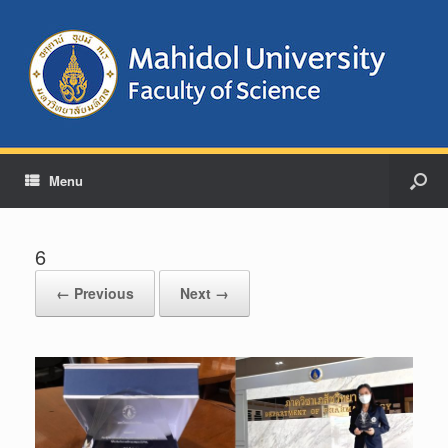
Menu
6
← Previous
Next →