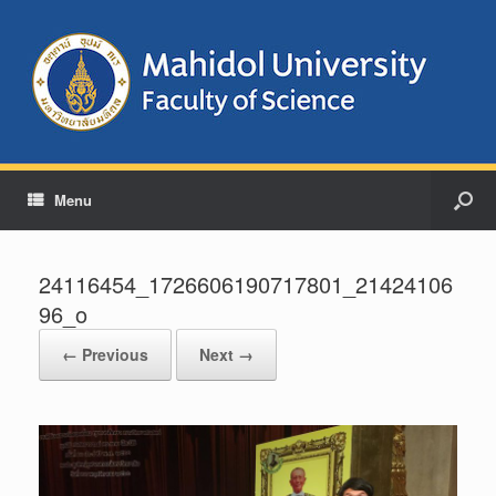
Menu
24116454_1726606190717801_21424106
96_o
← Previous
Next →