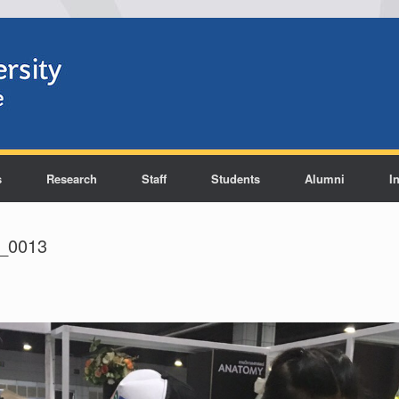
s
Research
Staff
Students
Alumni
I
_0013