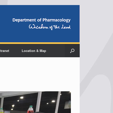
ntranet
Location & Map